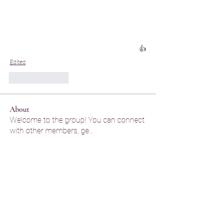
👍
Edited
Like
Reply
About
Welcome to the group! You can connect
with other members, ge
...
Read more
Members
Legal Help
Follow
Legal Help
praju dude
Follow
praju dude