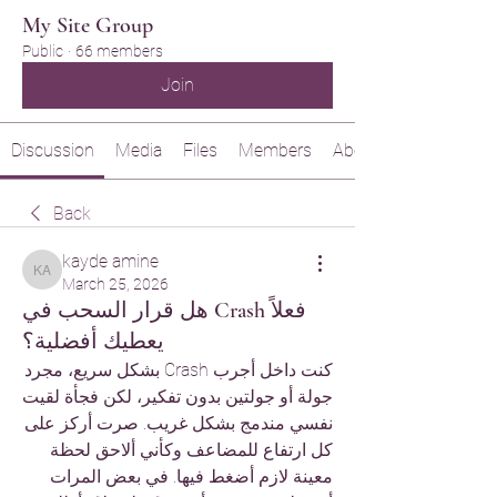
My Site Group
Public
·
66 members
Join
Discussion
Media
Files
Members
About
Back
kayde amine
kayde amine
March 25, 2026
هل قرار السحب في Crash فعلاً
يعطيك أفضلية؟
كنت داخل أجرب Crash بشكل سريع، مجرد 
جولة أو جولتين بدون تفكير، لكن فجأة لقيت 
نفسي مندمج بشكل غريب. صرت أركز على 
كل ارتفاع للمضاعف وكأني ألاحق لحظة 
معينة لازم أضغط فيها. في بعض المرات 